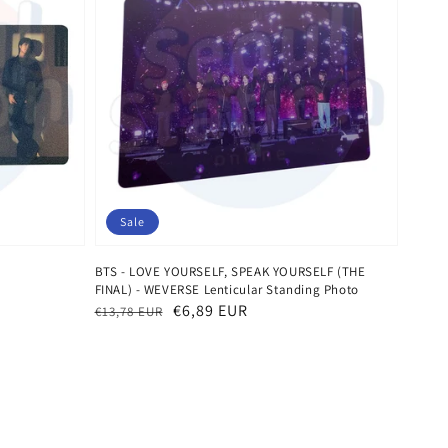
Sale
BTS - LOVE YOURSELF, SPEAK YOURSELF (THE
FINAL) - WEVERSE Lenticular Standing Photo
Normaler
Verkaufspreis
€6,89 EUR
€13,78 EUR
Preis