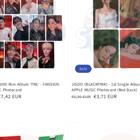
Sale
0th Mini Album 'FML' - FANSIGN
JISOO (BLACKPINK) - 1st Single Albu
E Photocard
APPLE MUSIC Photocard (Red Back)
eis
€7,42 EUR
Normaler
Verkaufspreis
€3,71 EUR
€5,30 EUR
Preis