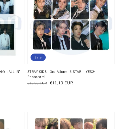
Sale
Y : ALL IN'
STRAY KIDS - 3rd Album '5-STAR' - YES24
Photocard
Normaler
Verkaufspreis
€11,13 EUR
€15,90 EUR
Preis