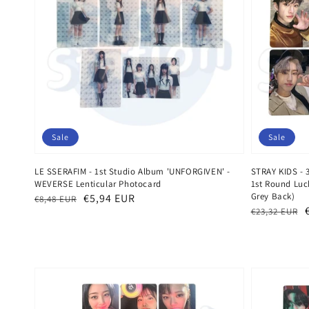
Sale
Sale
LE SSERAFIM - 1st Studio Album 'UNFORGIVEN' -
STRAY KIDS -
WEVERSE Lenticular Photocard
1st Round Luc
Grey Back)
Normaler
Verkaufspreis
€5,94 EUR
€8,48 EUR
Normaler
Verkaufspr
€23,32 EUR
Preis
Preis