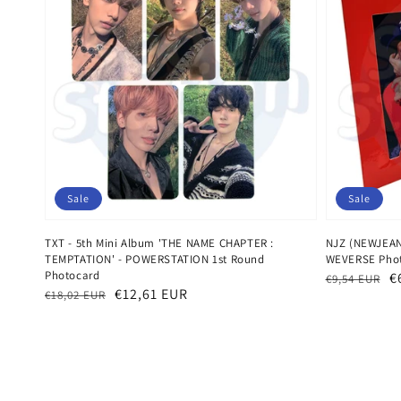
Sale
Sale
TXT - 5th Mini Album 'THE NAME CHAPTER :
NJZ (NEWJEANS
TEMPTATION' - POWERSTATION 1st Round
WEVERSE Phot
Photocard
Normaler
Verkaufspr
€
€9,54 EUR
Normaler
Verkaufspreis
€12,61 EUR
€18,02 EUR
Preis
Preis