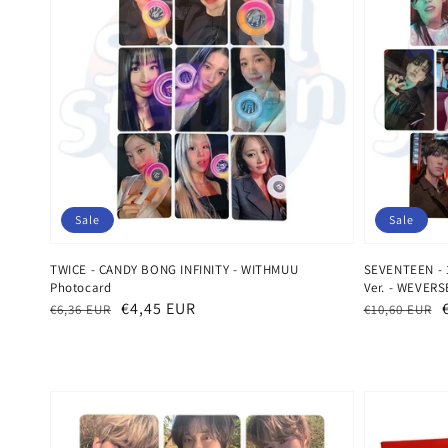
Sale
Sale
TWICE - CANDY BONG INFINITY - WITHMUU
SEVENTEEN - 1
Photocard
Ver. - WEVERS
Normaler
Verkaufspreis
€4,45 EUR
Normaler
Verkaufspr
€6,36 EUR
€10,60 EUR
Preis
Preis