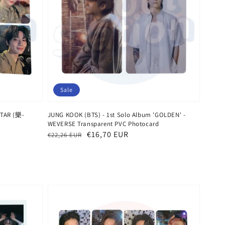
Sale
STAR (樂-
JUNG KOOK (BTS) - 1st Solo Album 'GOLDEN' -
WEVERSE Transparent PVC Photocard
Normaler
Verkaufspreis
€16,70 EUR
€22,26 EUR
Preis