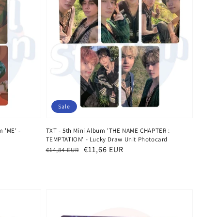
Sale
m 'ME' -
TXT - 5th Mini Album 'THE NAME CHAPTER :
TEMPTATION' - Lucky Draw Unit Photocard
Normaler
Verkaufspreis
€11,66 EUR
€14,84 EUR
Preis