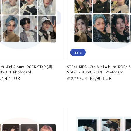
Sale
8th Mini Album 'ROCK STAR (樂-
STRAY KIDS - 8th Mini Album 'ROCK 
NDWAVE Photocard
STAR)' - MUSIC PLANT Photocard
eis
€7,42 EUR
Normaler
Verkaufspreis
€8,90 EUR
€12,72 EUR
Preis