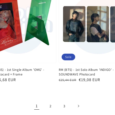
Sale
) - 1st Single Album 'OMG' -
RM (BTS) - 1st Solo Album 'INDIGO' -
ocard + Frame
SOUNDWAVE Photocard
eis
6,68 EUR
Normaler
Verkaufspreis
€19,08 EUR
€25,44 EUR
Preis
1
2
3