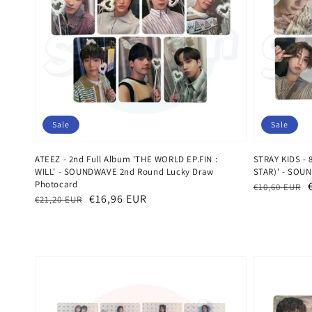
Sale
Sale
ATEEZ - 2nd Full Album 'THE WORLD EP.FIN :
STRAY KIDS - 
WILL' - SOUNDWAVE 2nd Round Lucky Draw
STAR)' - SOU
Photocard
Normaler
Verkaufspr
€10,60 EUR
Normaler
Verkaufspreis
€16,96 EUR
€21,20 EUR
Preis
Preis