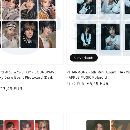
Ausverkauft
 3rd Album '5-STAR' - SOUNDWAVE
P1HARMONY - 6th Mini Album 'HARMON
ky Draw Event Photocard (Dark
- APPLE MUSIC Polaroid
Normaler
Verkaufspreis
€5,19 EUR
€7,42 EUR
eis
€17,49 EUR
Preis