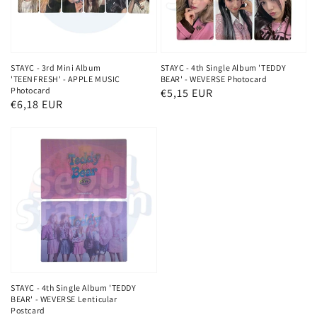
STAYC - 3rd Mini Album
STAYC - 4th Single Album 'TEDDY
'TEENFRESH' - APPLE MUSIC
BEAR' - WEVERSE Photocard
Photocard
Normaler
€5,15 EUR
Normaler
€6,18 EUR
Preis
Preis
STAYC - 4th Single Album 'TEDDY
BEAR' - WEVERSE Lenticular
Postcard