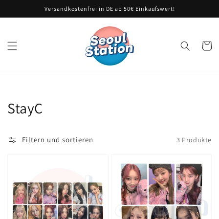
Direkt
Versandkostenfrei in DE ab 50€ Einkaufswert!
zum
Inhalt
Warenko
Kategorie:
StayC
Filtern und sortieren
3 Produkte