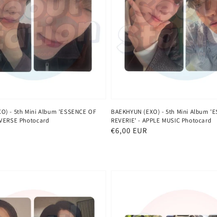
O) - 5th Mini Album 'ESSENCE OF
BAEKHYUN (EXO) - 5th Mini Album '
EVERSE Photocard
REVERIE' - APPLE MUSIC Photocard
Normaler
€6,00 EUR
Preis