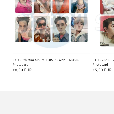
EXO - 7th Mini Album 'EXIST' - APPLE MUSIC
EXO - 2023 S
Photocard
Photocard
Normaler
€8,00 EUR
Normaler
€5,00 EUR
Preis
Preis