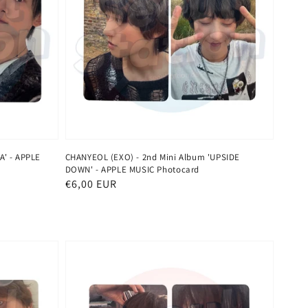
A' - APPLE
CHANYEOL (EXO) - 2nd Mini Album 'UPSIDE
DOWN' - APPLE MUSIC Photocard
Normaler
€6,00 EUR
Preis