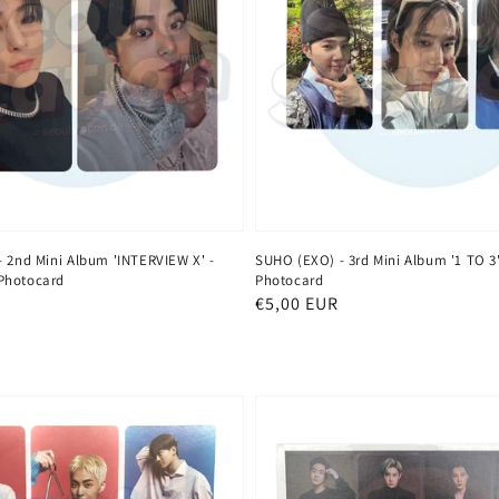
- 2nd Mini Album 'INTERVIEW X' -
SUHO (EXO) - 3rd Mini Album '1 TO 3'
Photocard
Photocard
Normaler
€5,00 EUR
Preis