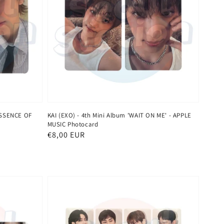
ESSENCE OF
KAI (EXO) - 4th Mini Album 'WAIT ON ME' - APPLE
MUSIC Photocard
Normaler
€8,00 EUR
Preis