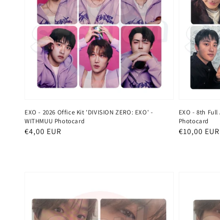
EXO - 2026 Office Kit 'DIVISION ZERO: EXO' -
EXO - 8th Ful
WITHMUU Photocard
Photocard
Normaler
€4,00 EUR
Normaler
€10,00 EUR
Preis
Preis