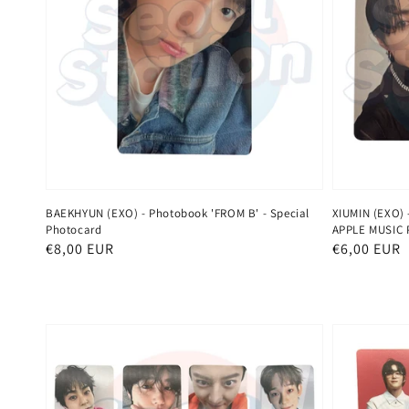
BAEKHYUN (EXO) - Photobook 'FROM B' - Special
XIUMIN (EXO) 
Photocard
APPLE MUSIC 
Normaler
€8,00 EUR
Normaler
€6,00 EUR
Preis
Preis