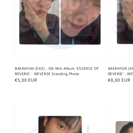
BAEKHYUN (EXO) - 5th Mini Album 'ESSENCE OF
BAEKHYUN (EX
REVERIE' - WEVERSE Standing Photo
REVERIE' - W
Normaler
€5,00 EUR
Normaler
€8,00 EUR
Preis
Preis