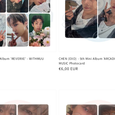
l Album 'REVERXE' - WITHMUU
CHEN (EXO) - 5th Mini Album 'ARCADI
MUSIC Photocard
Normaler
€6,00 EUR
Preis