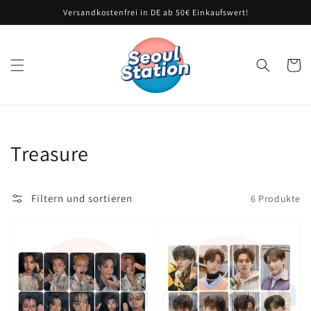
Direkt
Versandkostenfrei in DE ab 50€ Einkaufswert!
zum
Inhalt
Warenko
Kategorie:
Treasure
Filtern und sortieren
6 Produkte