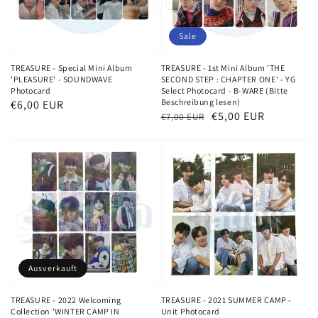
Sale
TREASURE - Special Mini Album
TREASURE - 1st Mini Album 'THE
'PLEASURE' - SOUNDWAVE
SECOND STEP : CHAPTER ONE' - YG
Photocard
Select Photocard - B-WARE (Bitte
Beschreibung lesen)
Normaler
€6,00 EUR
Normaler
Verkaufspreis
€5,00 EUR
€7,00 EUR
Preis
Preis
Ausverkauft
TREASURE - 2022 Welcoming
TREASURE - 2021 SUMMER CAMP -
Collection 'WINTER CAMP IN
Unit Photocard