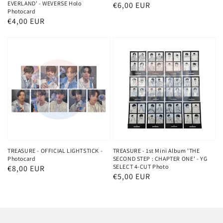
EVERLAND' - WEVERSE Holo
Normaler
€6,00 EUR
Photocard
Preis
Normaler
€4,00 EUR
Preis
TREASURE - OFFICIAL LIGHTSTICK -
TREASURE - 1st Mini Album 'THE
Photocard
SECOND STEP : CHAPTER ONE' - YG
SELECT 4-CUT Photo
Normaler
€8,00 EUR
Normaler
€5,00 EUR
Preis
Preis