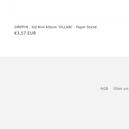
DRIPPIN - 3rd Mini Album 'VILLAIN' - Paper Stand
Normaler
€3,57 EUR
Preis
AGB
Über un