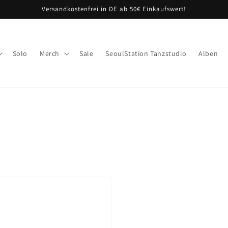
Versandkostenfrei in DE ab 50€ Einkaufswert!
Solo
Merch
Sale
SeoulStation Tanzstudio
Alben