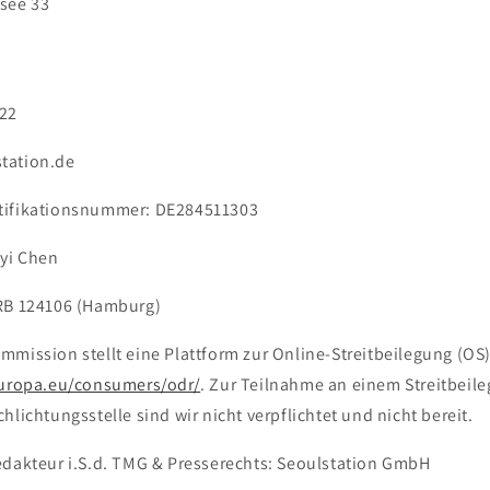
see 33
622
tation.de
tifikationsnummer:
DE284511303
ayi Chen
HRB 124106 (Hamburg)
mission stellt eine Plattform zur Online-Streitbeilegung (OS) b
europa.eu/consumers/odr/
. Zur Teilnahme an einem Streitbeil
hlichtungsstelle sind wir nicht verpflichtet und nicht bereit.
edakteur i.S.d. TMG & Presserechts: Seoulstation GmbH