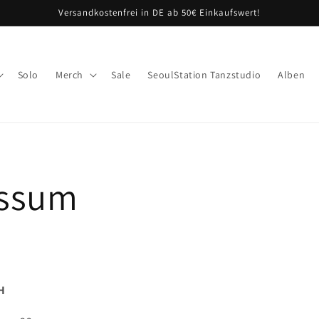
Versandkostenfrei in DE ab 50€ Einkaufswert!
Solo
Merch
Sale
SeoulStation Tanzstudio
Alben
ssum
H