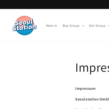
Direkt
zum
Inhalt
New In
Boy Group
Girl Group
Impre
Impressum
Seoulstation Gmb