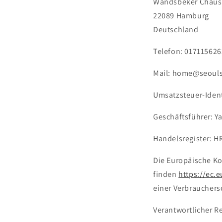
Wandsbeker Chaus
22089 Hamburg
Deutschland
Telefon: 01711562
Mail: home@seouls
Umsatzsteuer-Iden
Geschäftsführer: Y
Handelsregister: 
Die Europäische Kom
finden
https://ec.
einer Verbrauchersc
Verantwortlicher R