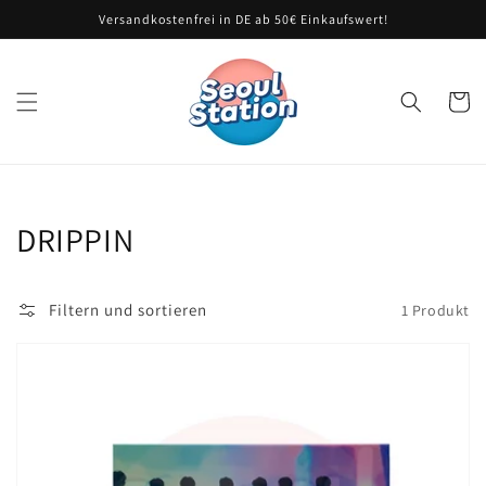
Direkt
Versandkostenfrei in DE ab 50€ Einkaufswert!
zum
Inhalt
Warenko
Kategorie:
DRIPPIN
Filtern und sortieren
1 Produkt