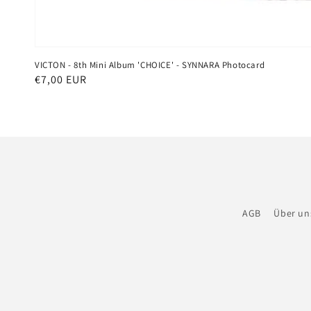
VICTON - 8th Mini Album 'CHOICE' - SYNNARA Photocard
Normaler
€7,00 EUR
Preis
AGB
Über un