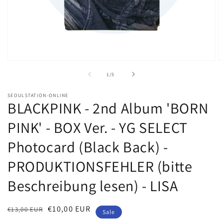
Medien
M
1
2
von
1
/
5
in
in
Modal
M
öffnen
ö
SEOULSTATION-ONLINE
BLACKPINK - 2nd Album 'BORN
PINK' - BOX Ver. - YG SELECT
Photocard (Black Back) -
PRODUKTIONSFEHLER (bitte
Beschreibung lesen) - LISA
Normaler
Verkaufspreis
€10,00 EUR
€13,00 EUR
Sale
Preis