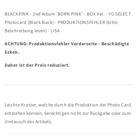
YG
YG
SELECT
SELECT
BLACKPINK - 2nd Album 'BORN PINK' - BOX Ver. - YG SELECT
Photocard
Photocard
Photocard (Black Back) - PRODUKTIONSFEHLER (bitte
(Black
(Black
Back)
Back)
Beschreibung lesen) - LISA
-
-
PRODUKTIONSFEHLER
PRODUKTIONSFEHLER
ACHTUNG: Produktionsfehler Vorderseite - Beschädigte
(bitte
(bitte
Ecken.
Beschreibung
Beschreibung
lesen)
lesen)
Daher ist der Preis reduziert.
-
-
LISA
LISA
Leichte Kratzer, welche durch die Produktion der Photo Card
entstehen können, berechtigen nicht zur Rückgabe oder zum
Umtausch des Artikels.