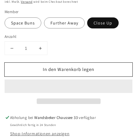
inkl. MwSt.
Versand
wird beim Checkout berechnet
Member
Space Buns
Further Away
Close Up
Anzahl
Verringere
Erhöhe
die
die
Menge
Menge
In den Warenkorb legen
für
für
BLACKPINK
BLACKPINK
-
-
2nd
2nd
Album
Album
&#39;BORN
&#39;BORN
PINK&#39;
PINK&#39;
-
-
Abholung bei
Wandsbeker Chaussee 33
verfügbar
BOX
BOX
Gewöhnlich fertig in 24 Stunden
Ver.
Ver.
Shop-Informationen anzeigen
-
-