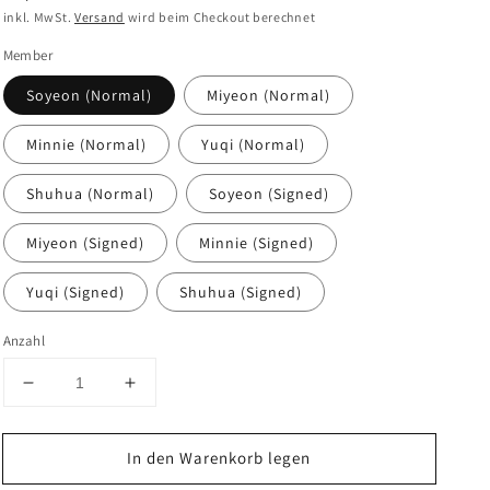
Preis
inkl. MwSt.
Versand
wird beim Checkout berechnet
Member
Soyeon (Normal)
Miyeon (Normal)
Minnie (Normal)
Yuqi (Normal)
Shuhua (Normal)
Soyeon (Signed)
Miyeon (Signed)
Minnie (Signed)
Yuqi (Signed)
Shuhua (Signed)
Anzahl
Verringere
Erhöhe
die
die
Menge
Menge
In den Warenkorb legen
für
für
I-
I-