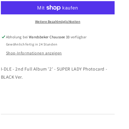
DLE
DLE
-
-
2nd
2nd
Weitere Bezahlmöglichkeiten
Full
Full
Album
Album
&#39;2&#39;
&#39;2&#39;
Abholung bei
Wandsbeker Chaussee 33
verfügbar
-
-
Gewöhnlich fertig in 24 Stunden
SUPER
SUPER
LADY
LADY
Shop-Informationen anzeigen
Photocard
Photocard
-
-
I-DLE - 2nd Full Album '2' - SUPER LADY Photocard -
BLACK
BLACK
BLACK Ver.
Ver.
Ver.