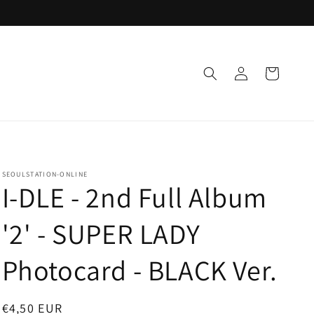
Einloggen
Warenkorb
SEOULSTATION-ONLINE
I-DLE - 2nd Full Album
'2' - SUPER LADY
Photocard - BLACK Ver.
Normaler
€4,50 EUR