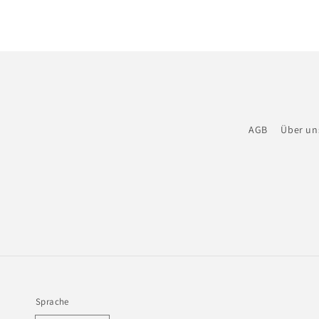
Modal
öffnen
AGB
Über un
Sprache