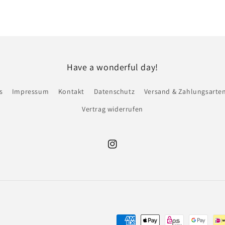
Modal
öffnen
Have a wonderful day!
s
Impressum
Kontakt
Datenschutz
Versand & Zahlungsarte
Vertrag widerrufen
Instagram
Zahlungsmethoden