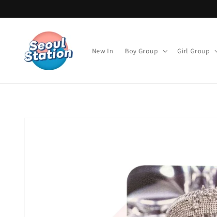
Direkt
zum
Inhalt
New In
Boy Group
Girl Group
Zu
Produktinformationen
springen