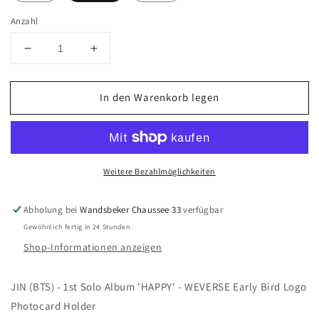
Anzahl
Verringere
Erhöhe
die
die
Menge
Menge
In den Warenkorb legen
für
für
JIN
JIN
(BTS)
(BTS)
-
-
1st
1st
Weitere Bezahlmöglichkeiten
Solo
Solo
Album
Album
&#39;HAPPY&#39;
&#39;HAPPY&#39;
Abholung bei
Wandsbeker Chaussee 33
verfügbar
-
-
Gewöhnlich fertig in 24 Stunden
WEVERSE
WEVERSE
Shop-Informationen anzeigen
Early
Early
Bird
Bird
Logo
Logo
JIN (BTS) - 1st Solo Album 'HAPPY' - WEVERSE Early Bird Logo
Photocard
Photocard
Photocard Holder
Holder
Holder