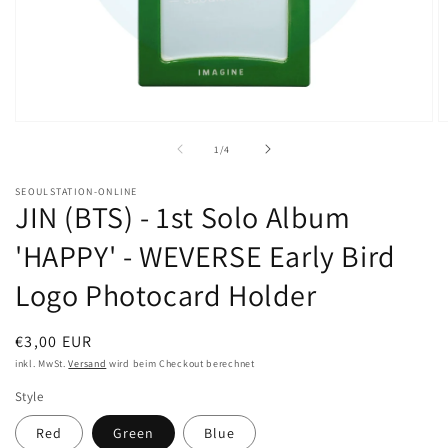
Medien
M
1
2
von
1
/
4
in
in
Modal
M
öffnen
ö
SEOULSTATION-ONLINE
JIN (BTS) - 1st Solo Album
'HAPPY' - WEVERSE Early Bird
Logo Photocard Holder
Normaler
€3,00 EUR
Preis
inkl. MwSt.
Versand
wird beim Checkout berechnet
Style
Red
Green
Blue