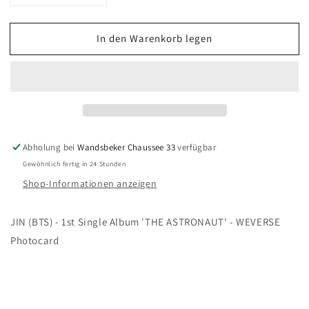
die
die
Menge
Menge
In den Warenkorb legen
für
für
JIN
JIN
(BTS)
(BTS)
-
-
1st
1st
Single
Single
Album
Album
&#39;THE
&#39;THE
Abholung bei
Wandsbeker Chaussee 33
verfügbar
ASTRONAUT&#39;
ASTRONAUT&#39;
Gewöhnlich fertig in 24 Stunden
-
-
Shop-Informationen anzeigen
WEVERSE
WEVERSE
Photocard
Photocard
JIN (BTS) - 1st Single Album 'THE ASTRONAUT' - WEVERSE
Photocard