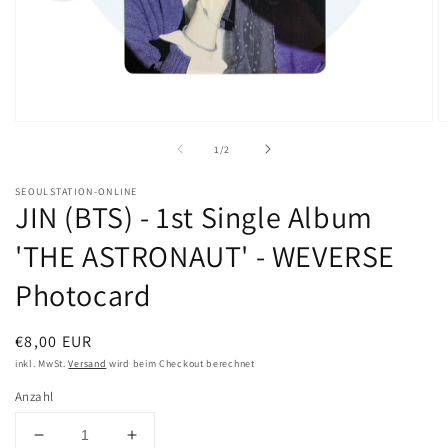
Medien
M
1
2
von
1
/
2
in
in
Modal
M
öffnen
ö
SEOULSTATION-ONLINE
JIN (BTS) - 1st Single Album
'THE ASTRONAUT' - WEVERSE
Photocard
Normaler
€8,00 EUR
Preis
inkl. MwSt.
Versand
wird beim Checkout berechnet
Anzahl
Verringere
Erhöhe