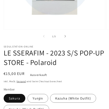
Medien
M
1
2
von
1
/
5
in
in
Modal
M
öffnen
ö
SEOULSTATION-ONLINE
LE SSERAFIM - 2023 S/S POP-UP
STORE - Polaroid
Normaler
€15,00 EUR
Ausverkauft
Preis
inkl. MwSt.
Versand
wird beim Checkout berechnet
Member
Sakura
Yunjin
Kazuha (White Outfit)