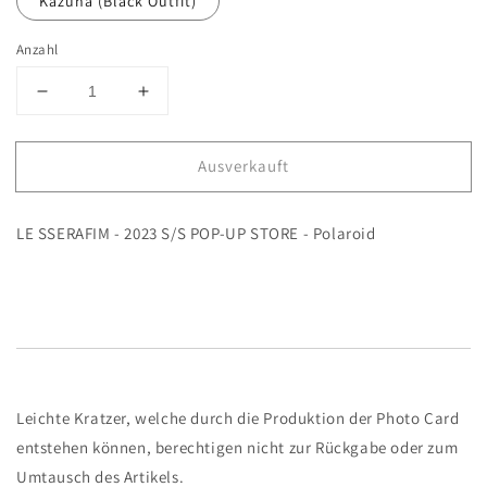
Kazuha (Black Outfit)
Anzahl
Verringere
Erhöhe
die
die
Menge
Menge
Ausverkauft
für
für
LE
LE
SSERAFIM
SSERAFIM
LE SSERAFIM - 2023 S/S POP-UP STORE - Polaroid
-
-
2023
2023
S/S
S/S
POP-
POP-
UP
UP
STORE
STORE
-
-
Polaroid
Polaroid
Leichte Kratzer, welche durch die Produktion der Photo Card
entstehen können, berechtigen nicht zur Rückgabe oder zum
Umtausch des Artikels.