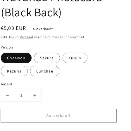
(Black Back)
Normaler
€5,00 EUR
Ausverkauft
Preis
inkl. MwSt.
Versand
wird beim Checkout berechnet
Version
Chaewon
Sakura
Yunjin
Kazuha
Eunchae
Anzahl
Verringere
Erhöhe
die
die
Menge
Menge
Ausverkauft
für
für
LE
LE
SSERAFIM
SSERAFIM