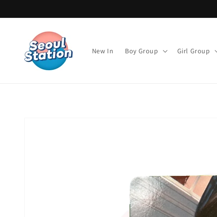
Direkt
zum
Inhalt
New In
Boy Group
Girl Group
Zu
Produktinformationen
springen