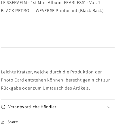
LE SSERAFIM - 1st Mini Album 'FEARLESS' - Vol. 1
-
-
1st
1st
BLACK PETROL - WEVERSE Photocard (Black Back)
Mini
Mini
Album
Album
&#39;FEARLESS&#39;
&#39;FEARLESS&#39;
-
-
Vol.
Vol.
1
1
BLACK
BLACK
PETROL
PETROL
-
-
WEVERSE
WEVERSE
Leichte Kratzer, welche durch die Produktion der
Photocard
Photocard
Photo Card entstehen können, berechtigen nicht zur
(Black
(Black
Rückgabe oder zum Umtausch des Artikels.
Back)
Back)
Verantwortliche Händler
Share