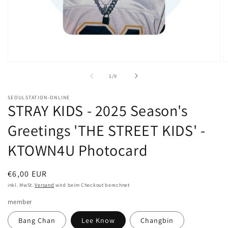
Medien
M
1
2
von
1
/
9
in
in
Modal
M
öffnen
ö
SEOULSTATION-ONLINE
STRAY KIDS - 2025 Season's
Greetings 'THE STREET KIDS' -
KTOWN4U Photocard
Normaler
€6,00 EUR
Preis
inkl. MwSt.
Versand
wird beim Checkout berechnet
member
Bang Chan
Lee Know
Changbin