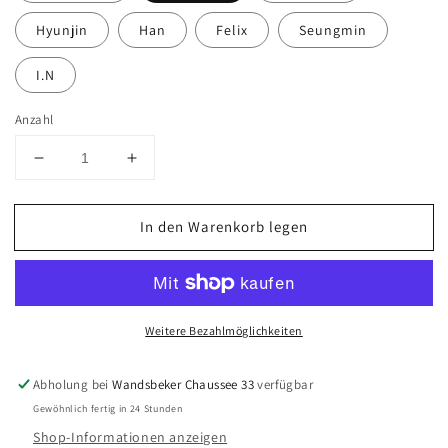
Hyunjin
Han
Felix
Seungmin
I.N
Anzahl
Verringere
Erhöhe
die
die
Menge
Menge
In den Warenkorb legen
für
für
STRAY
STRAY
KIDS
KIDS
-
-
2025
2025
Weitere Bezahlmöglichkeiten
Season&#39;s
Season&#39;s
Greetings
Greetings
&#39;THE
&#39;THE
Abholung bei
Wandsbeker Chaussee 33
verfügbar
STREET
STREET
Gewöhnlich fertig in 24 Stunden
KIDS&#39;
KIDS&#39;
Shop-Informationen anzeigen
-
-